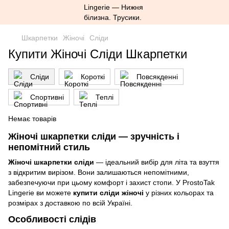
Шкарпетки
Жіночі
Сліди
Купити Жіночі Сліди Шкарпетки
Сліди
Короткі
Повсякденні
Спортивні
Теплі
Немає товарів
Жіночі шкарпетки сліди — зручність і
непомітний стиль
Жіночі шкарпетки сліди
— ідеальний вибір для літа та взуття
з відкритим вирізом. Вони залишаються непомітними,
забезпечуючи при цьому комфорт і захист стопи. У ProstoTak
Lingerie ви можете
купити сліди жіночі
у різних кольорах та
розмірах з доставкою по всій Україні.
Особливості слідів