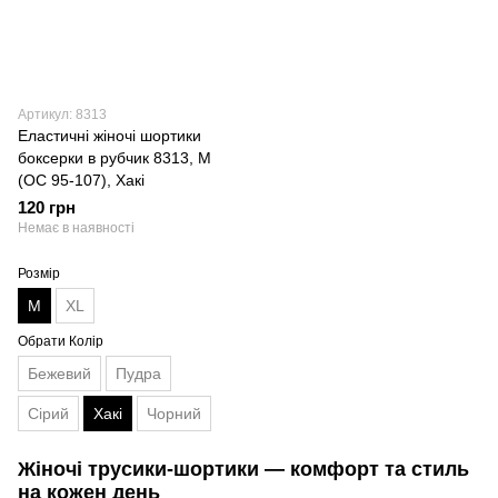
Артикул: 8313
Еластичні жіночі шортики
боксерки в рубчик 8313, M
(ОС 95-107), Хакі
120 грн
Немає в наявності
Розмір
M
XL
Обрати Колір
Бежевий
Пудра
Сірий
Хакі
Чорний
Жіночі трусики-шортики — комфорт та стиль
на кожен день