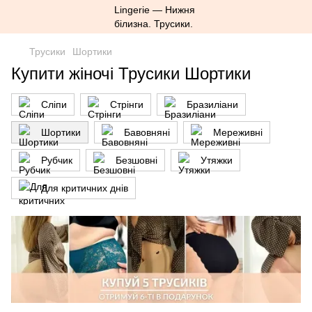
Трусики
Шортики
Купити жіночі Трусики Шортики
Сліпи
Стрінги
Бразиліани
Шортики
Бавовняні
Мереживні
Рубчик
Безшовні
Утяжки
Для критичних днів