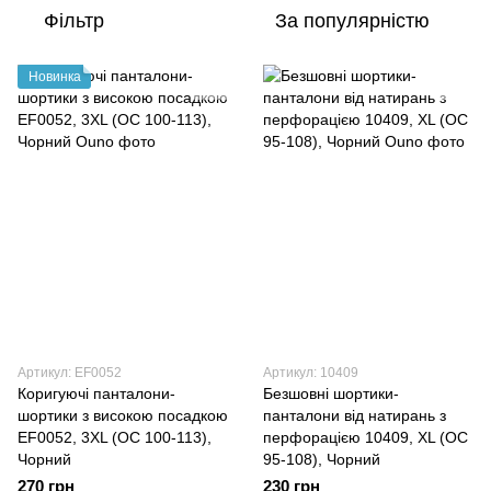
Фільтр
За популярністю
Новинка
Артикул: EF0052
Артикул: 10409
Коригуючі панталони-
Безшовні шортики-
шортики з високою посадкою
панталони від натирань з
EF0052, 3XL (ОС 100-113),
перфорацією 10409, XL (ОС
Чорний
95-108), Чорний
270 грн
230 грн