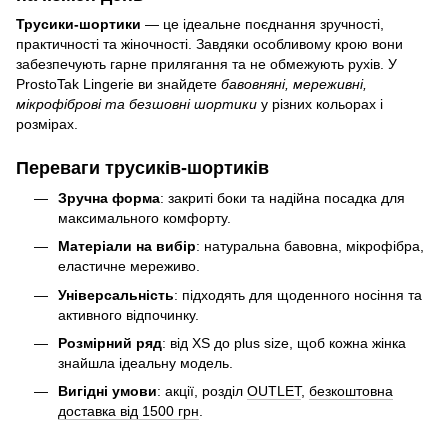
Трусики-шортики
— це ідеальне поєднання зручності,
практичності та жіночності. Завдяки особливому крою вони
забезпечують гарне прилягання та не обмежують рухів. У
ProstoTak Lingerie ви знайдете
бавовняні, мереживні,
мікрофіброві та безшовні шортики
у різних кольорах і
розмірах.
Переваги трусиків-шортиків
Зручна форма
: закриті боки та надійна посадка для
максимального комфорту.
Матеріали на вибір
: натуральна бавовна, мікрофібра,
еластичне мереживо.
Універсальність
: підходять для щоденного носіння та
активного відпочинку.
Розмірний ряд
: від XS до plus size, щоб кожна жінка
знайшла ідеальну модель.
Вигідні умови
: акції, розділ
OUTLET
,
безкоштовна
доставка від 1500 грн
.