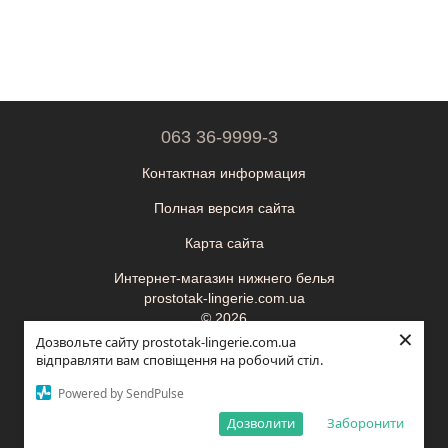
063 36-9999-3
Контактная информация
Полная версия сайта
Карта сайта
Интернет-магазин нижнего белья
prostotak-lingerie.com.ua
© 2026
×
Дозвольте сайту prostotak-lingerie.com.ua
ФОП Корецька Олександра Миколаївна
відправляти вам сповіщення на робочий стіл.
ІПН (ЄДРПОУ): 3595410900
ОНЛАЙН ЧАТ
Powered by SendPulse
Укр
Рус
Дозволити
Заборонити