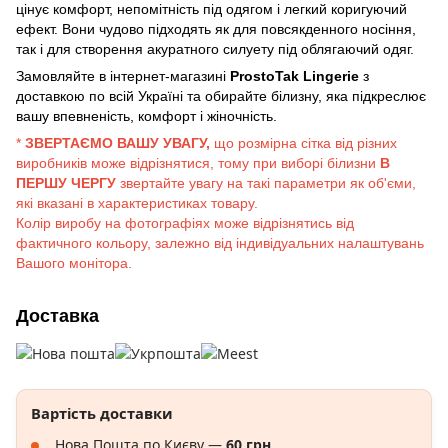
цінує комфорт, непомітність під одягом і легкий коригуючий
ефект. Вони чудово підходять як для повсякденного носіння,
так і для створення акуратного силуету під облягаючий одяг.
Замовляйте в інтернет-магазині
ProstoTak Lingerie
з
доставкою по всій Україні та обирайте білизну, яка підкреслює
вашу впевненість, комфорт і жіночність.
*
ЗВЕРТАЄМО ВАШУ УВАГУ,
що розмірна сітка від різних
виробників може відрізнятися, тому при виборі білизни
В
ПЕРШУ ЧЕРГУ
звертайте увагу на такі параметри як об'єми,
які вказані в характеристиках товару.
Колір виробу на фотографіях може відрізнятись від
фактичного кольору, залежно від індивідуальних налаштувань
Вашого монітора.
Доставка
Вартість доставки
Нова Пошта по Києву —
60 грн