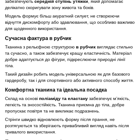
забезпечують
середній ступінь утяжки
, який допомагає
делікатно скоригувати зону живота та боків.
Модель формує більш акуратний силует, не створюючи
відчуття дискомфорту або здавлювання, що особливо важливо
для щоденного використання.
Сучасна фактура в рубчик
Тканина з рельєфною структурою
в рубчик
виглядає стильно
та сучасно, а також забезпечує кращу еластичність. Матеріал
добре адаптується до фігури, підкреслюючи природні лінії
тіла.
Такий дизайн робить модель універсальною як для базового
гардеробу, так і для спортивного або активного способу життя.
Комфортна тканина та ідеальна посадка
Склад на основі
поліаміду та еластану
забезпечує м’якість,
легкість та зносостійкість. Тканина приємна до тіла, добре
пропускає повітря та не викликає подразнень.
Стрінги швидко відновлюють форму після прання, не
розтягуються та зберігають привабливий вигляд навіть після
тривалого використання.