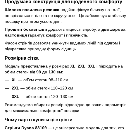
Продумана конструкція для щоденного комфорту
Широка посилена резинка
надійно фіксує білизну на талії,
не врізається в тіло та не скручується. Це забезпечує стабільну
посадку протягом усього дня.
Прошиті бокові шви
додають міцності виробу, а
двошарова
ластовиця
гарантує комфорт і гігієнічність.
Фасон стрінгів дозволяє уникнути видимих ліній під одягом і
підкреслює природну форму сідниць.
Розмірна сітка
Модель представлена у розмірах
XL, 2XL, 3XL
і підходить на
об’єм стегон від
98 до 130 см
:
XL
— об’єм стегон 98–110 см
2XL
— об’єм стегон 110–120 см
3XL
— об’єм стегон 120–130 см
Рекомендуємо обирати розмір відповідно до ваших параметрів
для максимально комфортної посадки.
Чому варто купити ці стрінги
Стрінги Dyana 83109
— це універсальна модель для тих, хто