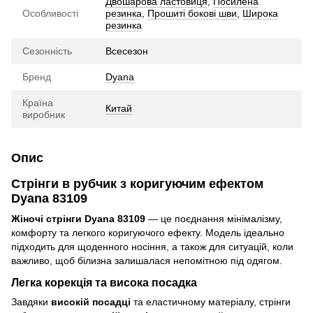
Двошарова ластовиця
,
Посилена
Особливості
резинка
,
Прошиті бокові шви
,
Широка
резинка
Сезонність
Всесезон
Бренд
Dyana
Країна
Китай
виробник
Опис
Стрінги в рубчик з коригуючим ефектом
Dyana 83109
Жіночі стрінги Dyana 83109
— це поєднання мінімалізму,
комфорту та легкого коригуючого ефекту. Модель ідеально
підходить для щоденного носіння, а також для ситуацій, коли
важливо, щоб білизна залишалася непомітною під одягом.
Легка корекція та висока посадка
Завдяки
високій посадці
та еластичному матеріалу, стрінги