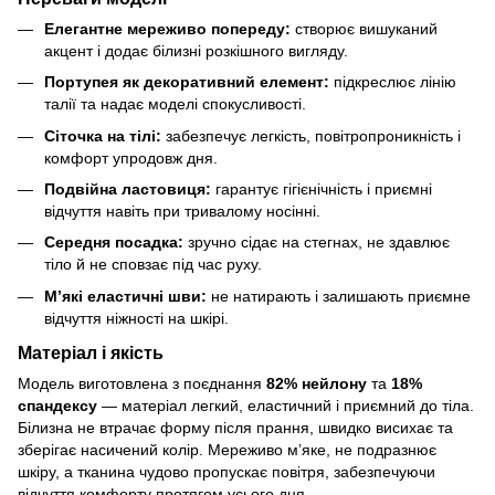
Елегантне мереживо попереду:
створює вишуканий
акцент і додає білизні розкішного вигляду.
Портупея як декоративний елемент:
підкреслює лінію
талії та надає моделі спокусливості.
Сіточка на тілі:
забезпечує легкість, повітропроникність і
комфорт упродовж дня.
Подвійна ластовиця:
гарантує гігієнічність і приємні
відчуття навіть при тривалому носінні.
Середня посадка:
зручно сідає на стегнах, не здавлює
тіло й не сповзає під час руху.
М’які еластичні шви:
не натирають і залишають приємне
відчуття ніжності на шкірі.
Матеріал і якість
Модель виготовлена з поєднання
82% нейлону
та
18%
спандексу
— матеріал легкий, еластичний і приємний до тіла.
Білизна не втрачає форму після прання, швидко висихає та
зберігає насичений колір. Мереживо м’яке, не подразнює
шкіру, а тканина чудово пропускає повітря, забезпечуючи
відчуття комфорту протягом усього дня.