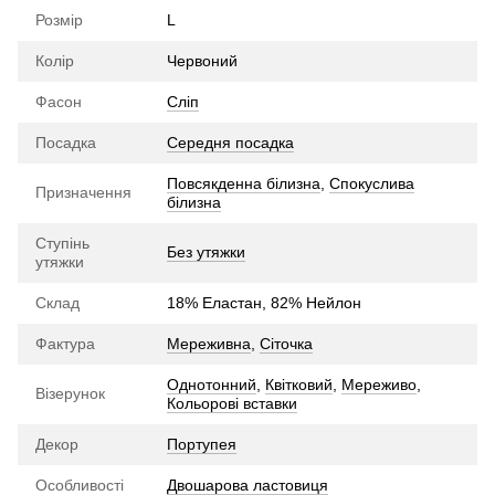
Розмір
L
Колір
Червоний
Фасон
Сліп
Посадка
Середня посадка
Повсякденна білизна
,
Спокуслива
Призначення
білизна
Ступінь
Без утяжки
утяжки
Склад
18% Еластан, 82% Нейлон
Фактура
Мереживна
,
Сіточка
Однотонний
,
Квітковий
,
Мереживо
,
Візерунок
Кольорові вставки
Декор
Портупея
Особливості
Двошарова ластовиця