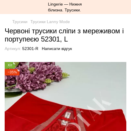
Трусики
Трусики Lanny Mode
Червоні трусики сліпи з мереживом і
портупеєю 52301, L
Артикул:
52301-R
Написати відгук
Хіт
−35%