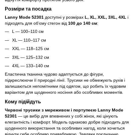
Розміри та посадка
Lanny Mode 52301
доступні у розмірах
L, XL, XXL, 3XL, 4XL
і
підходять для об’єму стегон від
100 до 140 см
:
L — 100–110 см
XL — 110–117 см
XXL — 118–125 см
3XL — 125–132 см
4XL — 133–140 см
Еластична тканина чудово адаптується до фігури,
підкреслюючи її природні лінії. Трусики не обмежують рухів і
залишаються непомітними під одягом, що робить їх чудовим
варіантом для щоденного носіння або особливих моментів.
Кому підійдуть
Червоні трусики з мереживом і портупеєю Lanny Mode
52301
— це вибір для впевнених у собі жінок, які цінують
елегантність і комфорт. Модель однаково добре підходить для
щоденного використання та особливих нагод, коли хочеться
відчути себе особливо привабливою. Завдяки поєднанню