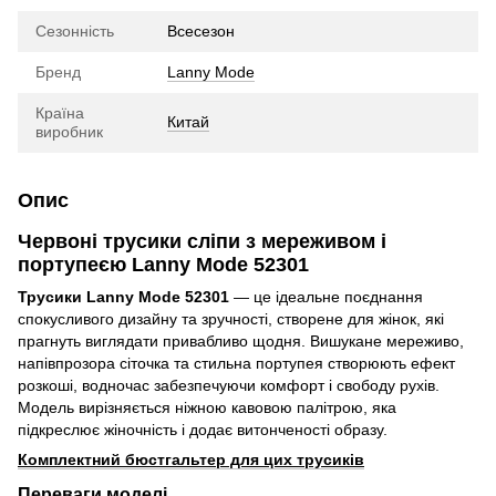
Сезонність
Всесезон
Бренд
Lanny Mode
Країна
Китай
виробник
Опис
Червоні трусики сліпи з мереживом і
портупеєю Lanny Mode 52301
Трусики Lanny Mode 52301
— це ідеальне поєднання
спокусливого дизайну та зручності, створене для жінок, які
прагнуть виглядати привабливо щодня. Вишукане мереживо,
напівпрозора сіточка та стильна портупея створюють ефект
розкоші, водночас забезпечуючи комфорт і свободу рухів.
Модель вирізняється ніжною кавовою палітрою, яка
підкреслює жіночність і додає витонченості образу.
Комплектний бюстгальтер для цих трусиків
Переваги моделі