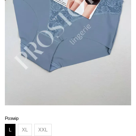
Розмір
L
XL
XXL