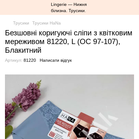
Трусики
Трусики HaNa
Безшовні коригуючі сліпи з квітковим
мереживом 81220, L (ОС 97-107),
Блакитний
Артикул:
81220
Написати відгук