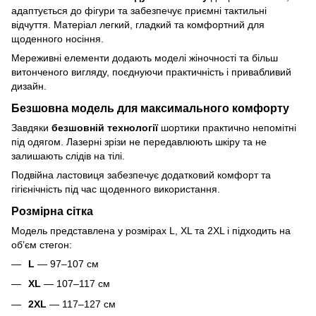
адаптується до фігури та забезпечує приємні тактильні
відчуття. Матеріал легкий, гладкий та комфортний для
щоденного носіння.
Мереживні елементи додають моделі жіночності та більш
витонченого вигляду, поєднуючи практичність і привабливий
дизайн.
Безшовна модель для максимального комфорту
Завдяки
безшовній технології
шортики практично непомітні
під одягом. Лазерні зрізи не передавлюють шкіру та не
залишають слідів на тілі.
Подвійна ластовиця забезпечує додатковий комфорт та
гігієнічність під час щоденного використання.
Розмірна сітка
Модель представлена у розмірах L, XL та 2XL і підходить на
об’єм стегон:
L
— 97–107 см
XL
— 107–117 см
2XL
— 117–127 см