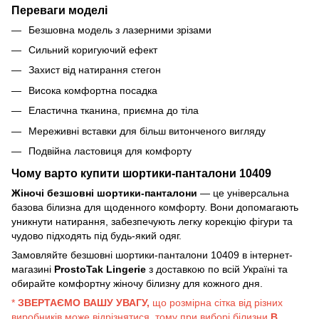
Переваги моделі
Безшовна модель з лазерними зрізами
Сильний коригуючий ефект
Захист від натирання стегон
Висока комфортна посадка
Еластична тканина, приємна до тіла
Мереживні вставки для більш витонченого вигляду
Подвійна ластовиця для комфорту
Чому варто купити шортики-панталони 10409
Жіночі безшовні шортики-панталони
— це універсальна
базова білизна для щоденного комфорту. Вони допомагають
уникнути натирання, забезпечують легку корекцію фігури та
чудово підходять під будь-який одяг.
Замовляйте безшовні шортики-панталони 10409 в інтернет-
магазині
ProstoTak Lingerie
з доставкою по всій Україні та
обирайте комфортну жіночу білизну для кожного дня.
*
ЗВЕРТАЄМО ВАШУ УВАГУ,
що розмірна сітка від різних
виробників може відрізнятися, тому при виборі білизни
В