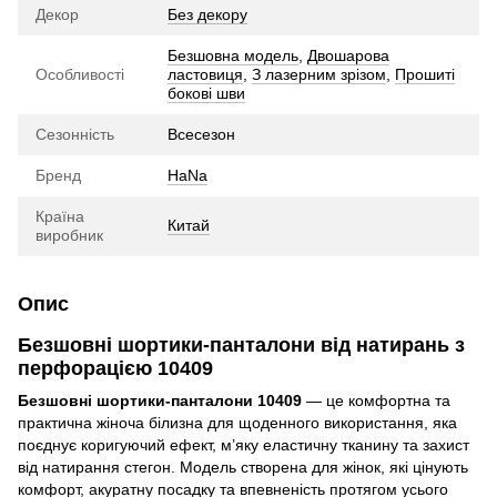
Декор
Без декору
Безшовна модель
,
Двошарова
Особливості
ластовиця
,
З лазерним зрізом
,
Прошиті
бокові шви
Сезонність
Всесезон
Бренд
HaNa
Країна
Китай
виробник
Опис
Безшовні шортики-панталони від натирань з
перфорацією 10409
Безшовні шортики-панталони 10409
— це комфортна та
практична жіноча білизна для щоденного використання, яка
поєднує коригуючий ефект, м’яку еластичну тканину та захист
від натирання стегон. Модель створена для жінок, які цінують
комфорт, акуратну посадку та впевненість протягом усього