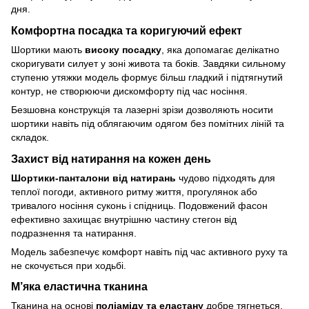
дня.
Комфортна посадка та коригуючий ефект
Шортики мають
високу посадку
, яка допомагає делікатно
скоригувати силует у зоні живота та боків. Завдяки сильному
ступеню утяжки модель формує більш гладкий і підтягнутий
контур, не створюючи дискомфорту під час носіння.
Безшовна конструкція та лазерні зрізи дозволяють носити
шортики навіть під облягаючим одягом без помітних ліній та
складок.
Захист від натирання на кожен день
Шортики-панталони від натирань
чудово підходять для
теплої погоди, активного ритму життя, прогулянок або
тривалого носіння суконь і спідниць. Подовжений фасон
ефективно захищає внутрішню частину стегон від
подразнення та натирання.
Модель забезпечує комфорт навіть під час активного руху та
не скочується при ходьбі.
М’яка еластична тканина
Тканина на основі
поліаміду та еластану
добре тягнеться,