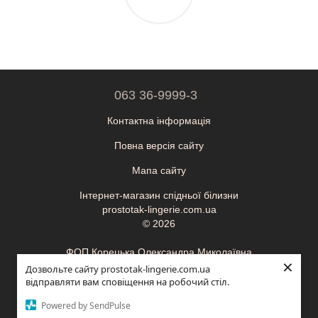
063 36-9999-3
Контактна інформація
Повна версія сайту
Мапа сайту
Інтернет-магазин спідньої білизни
prostotak-lingerie.com.ua
© 2026
ФОП Корецька Олександра Миколаївна
×
ІПН (ЄДРПОУ): 3595410900
Дозвольте сайту prostotak-lingerie.com.ua
відправляти вам сповіщення на робочий стіл.
ОНЛАЙН ЧАТ
Powered by SendPulse
Укр
Рус