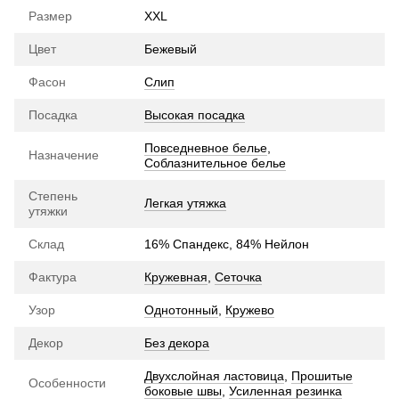
Размер
XXL
Цвет
Бежевый
Фасон
Слип
Посадка
Высокая посадка
Повседневное белье
,
Назначение
Соблазнительное белье
Степень
Легкая утяжка
утяжки
Склад
16% Спандекс, 84% Нейлон
Фактура
Кружевная
,
Сеточка
Узор
Однотонный
,
Кружево
Декор
Без декора
Двухслойная ластовица
,
Прошитые
Особенности
боковые швы
,
Усиленная резинка