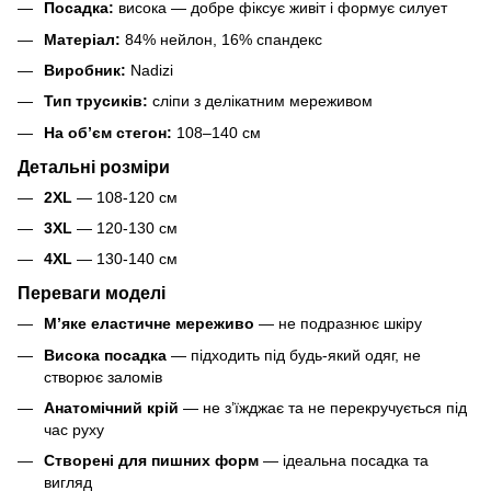
Посадка:
висока — добре фіксує живіт і формує силует
Матеріал:
84% нейлон, 16% спандекс
Виробник:
Nadizi
Тип трусиків:
сліпи з делікатним мереживом
На об’єм стегон:
108–140 см
Детальні розміри
2XL
— 108-120 см
3XL
— 120-130 см
4XL
— 130-140 см
Переваги моделі
М’яке еластичне мереживо
— не подразнює шкіру
Висока посадка
— підходить під будь-який одяг, не
створює заломів
Анатомічний крій
— не з’їжджає та не перекручується під
час руху
Створені для пишних форм
— ідеальна посадка та
вигляд