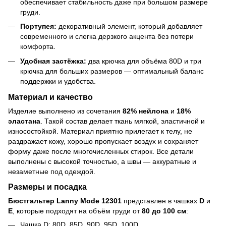
обеспечивает стабильность даже при большом размере
груди.
Портупея:
декоративный элемент, который добавляет
современного и слегка дерзкого акцента без потери
комфорта.
Удобная застёжка:
два крючка для объёма 80D и три
крючка для больших размеров — оптимальный баланс
поддержки и удобства.
Материал и качество
Изделие выполнено из сочетания
82% нейлона
и
18%
эластана
. Такой состав делает ткань мягкой, эластичной и
износостойкой. Материал приятно прилегает к телу, не
раздражает кожу, хорошо пропускает воздух и сохраняет
форму даже после многочисленных стирок. Все детали
выполнены с высокой точностью, а швы — аккуратные и
незаметные под одеждой.
Размеры и посадка
Бюстгальтер Lanny Mode 12301
представлен в чашках
D
и
E
, которые подходят на объём груди от
80 до 100 см
:
Чашка D: 80D, 85D, 90D, 95D, 100D