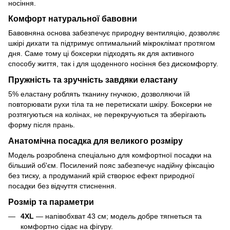
носіння.
Комфорт натуральної бавовни
Бавовняна основа забезпечує природну вентиляцію, дозволяє
шкірі дихати та підтримує оптимальний мікроклімат протягом
дня. Саме тому ці боксерки підходять як для активного
способу життя, так і для щоденного носіння без дискомфорту.
Пружність та зручність завдяки еластану
5% еластану роблять тканину гнучкою, дозволяючи їй
повторювати рухи тіла та не перетискати шкіру. Боксерки не
розтягуються на колінах, не перекручуються та зберігають
форму після прань.
Анатомічна посадка для великого розміру
Модель розроблена спеціально для комфортної посадки на
більший об'єм. Посилений пояс забезпечує надійну фіксацію
без тиску, а продуманий крій створює ефект природної
посадки без відчуття стиснення.
Розмір та параметри
4XL
— напівобхват 43 см; модель добре тягнеться та
комфортно сідає на фігуру.