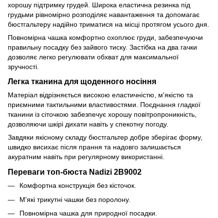
хорошу підтримку грудей. Широка еластична резинка під
грудьми рівномірно розподіляє навантаження та допомагає
бюстгальтеру надійно триматися на місці протягом усього дня.
Повномірна чашка комфортно охоплює груди, забезпечуючи
правильну посадку без зайвого тиску. Застібка на два гачки
дозволяє легко регулювати обхват для максимальної
зручності.
Легка тканина для щоденного носіння
Матеріал відрізняється високою еластичністю, м'якістю та
приємними тактильними властивостями. Поєднання гладкої
тканини із сіточкою забезпечує хорошу повітропроникність,
дозволяючи шкірі дихати навіть у спекотну погоду.
Завдяки якісному складу бюстгальтер добре зберігає форму,
швидко висихає після прання та надовго залишається
акуратним навіть при регулярному використанні.
Переваги топ-бюста Nadizi 2B9002
Комфортна конструкція без кісточок.
М'які трикутні чашки без поролону.
Повномірна чашка для природної посадки.