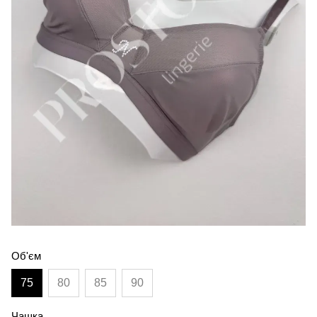
Об'єм
75
80
85
90
Чашка