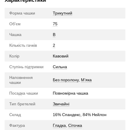
Форма чашки
Трикутний
Об'єм
75
Чашка
B
Кількість гачків
2
Колір
Кавовий
Ступінь підтримки
Сильна
Наповнення
Без поролону
,
М’яка
чашки
Посадка чашки
Повномірна чашка
Тип бретелей
Звичайні
Склад
16% Спандекс, 84% Нейлон
Фактура
Гладка
,
Сіточка