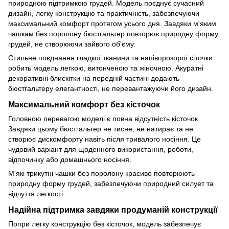
природною підтримкою грудей. Модель поєднує сучасний
дизайн, легку конструкцію та практичність, забезпечуючи
максимальний комфорт протягом усього дня. Завдяки м'яким
чашкам без поролону бюстгальтер повторює природну форму
грудей, не створюючи зайвого об'єму.
Стильне поєднання гладкої тканини та напівпрозорої сіточки
робить модель легкою, витонченою та жіночною. Акуратні
декоративні блискітки на передній частині додають
бюстгальтеру елегантності, не перевантажуючи його дизайн.
Максимальний комфорт без кісточок
Головною перевагою моделі є повна відсутність кісточок.
Завдяки цьому бюстгальтер не тисне, не натирає та не
створює дискомфорту навіть після тривалого носіння. Це
чудовий варіант для щоденного використання, роботи,
відпочинку або домашнього носіння.
М'які трикутні чашки без поролону красиво повторюють
природну форму грудей, забезпечуючи природний силует та
відчуття легкості.
Надійна підтримка завдяки продуманій конструкції
Попри легку конструкцію без кісточок, модель забезпечує