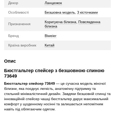
Декор
Ланцюжок
Особливості
Безшовна модель
,
З кісточками
Коригуюча білизна
,
Повсякденна
Призначення
білизна
Бренд
Biweier
Країна виробник
Китай
Опис
Бюстгальтер спейсер з безшовною спиною
73649
Бюстгальтер спейсер 73649
— це сучасна модель жіночої
білизни, яка поєднує легкість, анатомічну підтримку та
стильний мінімалістичний дизайн. Завдяки безшовній спинці та
інноваційній спейсер чашці бюстгальтер дарує максимальний
комфорт у щоденному носінні та залишається непомітним
навіть під облягаючим одягом.