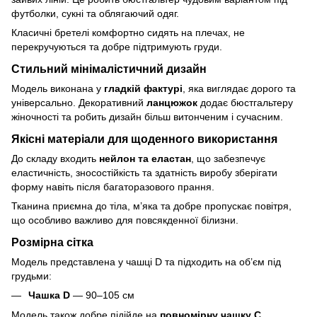
футболки, сукні та облягаючий одяг.
Класичні бретелі комфортно сидять на плечах, не
перекручуються та добре підтримують груди.
Стильний мінімалістичний дизайн
Модель виконана у
гладкій фактурі
, яка виглядає дорого та
універсально. Декоративний
ланцюжок
додає бюстгальтеру
жіночності та робить дизайн більш витонченим і сучасним.
Якісні матеріали для щоденного використання
До складу входить
нейлон та еластан
, що забезпечує
еластичність, зносостійкість та здатність виробу зберігати
форму навіть після багаторазового прання.
Тканина приємна до тіла, м’яка та добре пропускає повітря,
що особливо важливо для повсякденної білизни.
Розмірна сітка
Модель представлена у чашці D та підходить на об’єм під
грудьми:
Чашка D
— 90–105 см
Модель також добре підійде на
повномірну чашку C
.