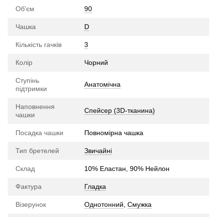
Об'єм
90
Чашка
D
Кількість гачків
3
Колір
Чорний
Ступінь
Анатомічна
підтримки
Наповнення
Спейсер (3D-тканина)
чашки
Посадка чашки
Повномірна чашка
Тип бретелей
Звичайні
Склад
10% Еластан, 90% Нейлон
Фактура
Гладка
Візерунок
Однотонний
,
Смужка