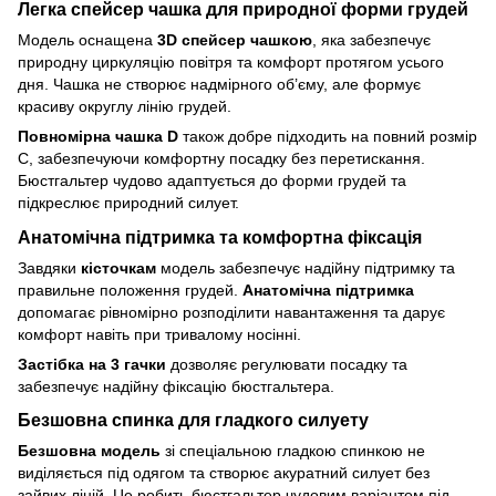
Легка спейсер чашка для природної форми грудей
Модель оснащена
3D спейсер чашкою
, яка забезпечує
природну циркуляцію повітря та комфорт протягом усього
дня. Чашка не створює надмірного об’єму, але формує
красиву округлу лінію грудей.
Повномірна чашка D
також добре підходить на повний розмір
C, забезпечуючи комфортну посадку без перетискання.
Бюстгальтер чудово адаптується до форми грудей та
підкреслює природний силует.
Анатомічна підтримка та комфортна фіксація
Завдяки
кісточкам
модель забезпечує надійну підтримку та
правильне положення грудей.
Анатомічна підтримка
допомагає рівномірно розподілити навантаження та дарує
комфорт навіть при тривалому носінні.
Застібка на 3 гачки
дозволяє регулювати посадку та
забезпечує надійну фіксацію бюстгальтера.
Безшовна спинка для гладкого силуету
Безшовна модель
зі спеціальною гладкою спинкою не
виділяється під одягом та створює акуратний силует без
зайвих ліній. Це робить бюстгальтер чудовим варіантом під