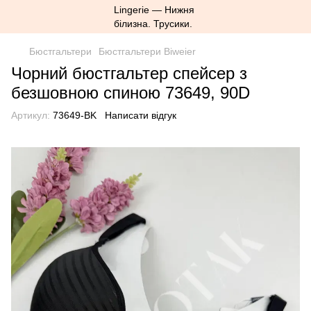
Бюстгальтери
Бюстгальтери Biweier
Чорний бюстгальтер спейсер з
безшовною спиною 73649, 90D
Артикул:
73649-BK
Написати відгук